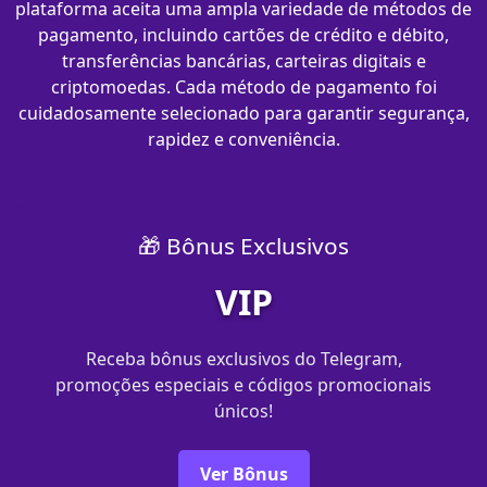
plataforma aceita uma ampla variedade de métodos de
pagamento, incluindo cartões de crédito e débito,
transferências bancárias, carteiras digitais e
criptomoedas. Cada método de pagamento foi
cuidadosamente selecionado para garantir segurança,
rapidez e conveniência.
🎁 Bônus Exclusivos
VIP
Receba bônus exclusivos do Telegram,
promoções especiais e códigos promocionais
únicos!
Ver Bônus