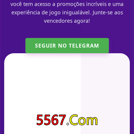
você tem acesso a promoções incríveis e uma
experiência de jogo inigualável. Junte-se aos
vencedores agora!
SEGUIR NO TELEGRAM