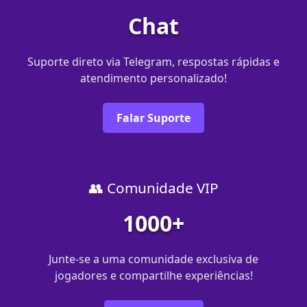
Chat
Suporte direto via Telegram, respostas rápidas e
atendimento personalizado!
Falar Suporte
👥 Comunidade VIP
1000+
Junte-se a uma comunidade exclusiva de
jogadores e compartilhe experiências!