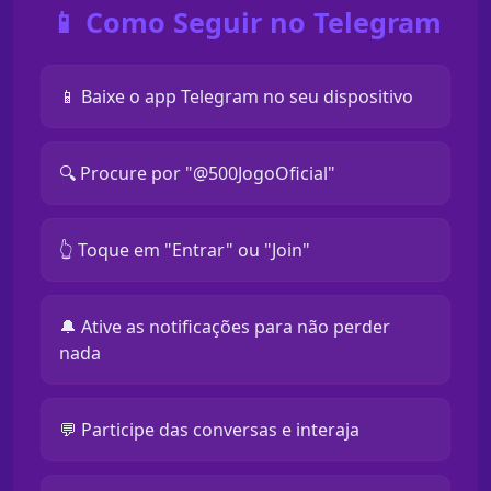
📱 Como Seguir no Telegram
📱 Baixe o app Telegram no seu dispositivo
🔍 Procure por "@500JogoOficial"
👆 Toque em "Entrar" ou "Join"
🔔 Ative as notificações para não perder
nada
💬 Participe das conversas e interaja