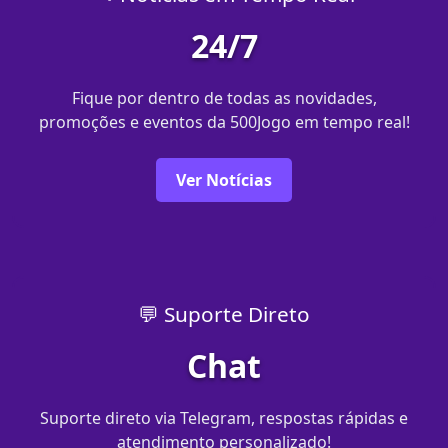
24/7
Fique por dentro de todas as novidades,
promoções e eventos da 500Jogo em tempo real!
Ver Notícias
💬 Suporte Direto
Chat
Suporte direto via Telegram, respostas rápidas e
atendimento personalizado!