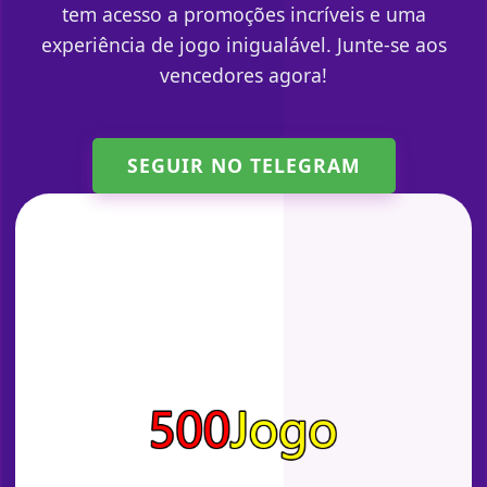
tem acesso a promoções incríveis e uma
experiência de jogo inigualável. Junte-se aos
vencedores agora!
SEGUIR NO TELEGRAM