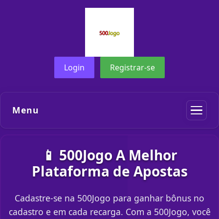
Login
Registrar-se
Menu
📱 500Jogo A Melhor
Plataforma de Apostas
Cadastre-se na 500Jogo para ganhar bônus no
cadastro e em cada recarga. Com a 500Jogo, você