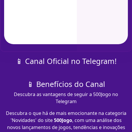
📱 Canal Oficial no Telegram!
📱 Benefícios do Canal
Descubra as vantagens de seguir a 500Jogo no
Telegram
Descubra o que há de mais emocionante na categoria
'Novidades' do site
500Jogo
, com uma análise dos
novos lançamentos de jogos, tendências e inovações