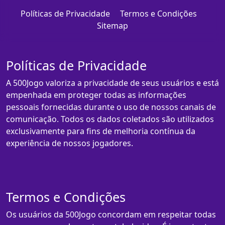
Políticas de Privacidade
Termos e Condições
Sitemap
Políticas de Privacidade
A 500Jogo valoriza a privacidade de seus usuários e está
empenhada em proteger todas as informações
pessoais fornecidas durante o uso de nossos canais de
comunicação. Todos os dados coletados são utilizados
exclusivamente para fins de melhoria contínua da
experiência de nossos jogadores.
Termos e Condições
Os usuários da 500Jogo concordam em respeitar todas