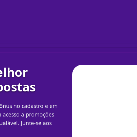
elhor
postas
ônus no cadastro e em
m acesso a promoções
ualável. Junte-se aos