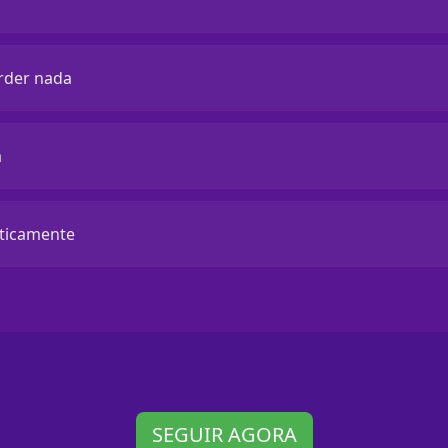
erder nada
a
aticamente
SEGUIR AGORA