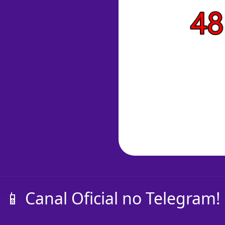
📱 Canal Oficial no Telegram!