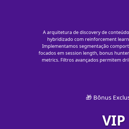
A arquitetura de discovery de conteúdo
hybridizado com reinforcement learn
Implementamos segmentação comportament
focados em session length, bonus hunter
metrics. Filtros avançados permitem dri
🎁 Bônus Exclu
VIP