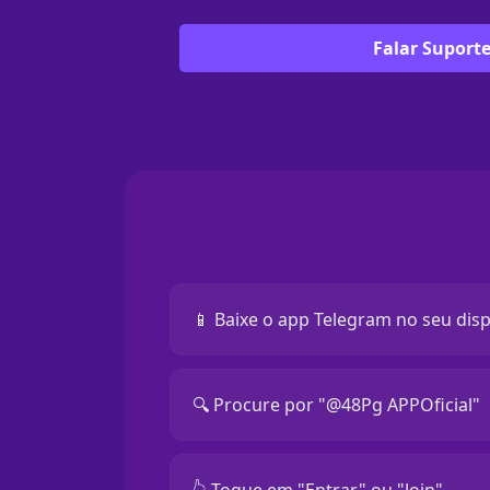
Falar Suport
📱 Baixe o app Telegram no seu disp
🔍 Procure por "@48Pg APPOficial"