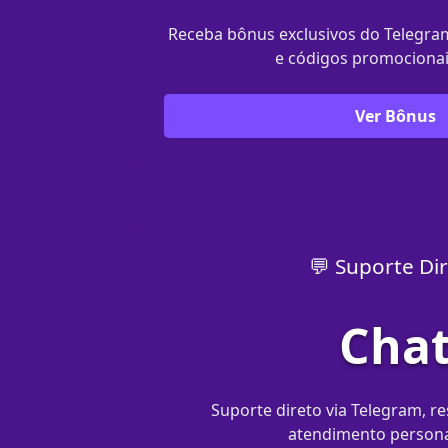
Receba bônus exclusivos do Telegra
e códigos promocionai
Ver Bônus
💬 Suporte Di
Cha
Suporte direto via Telegram, r
atendimento persona