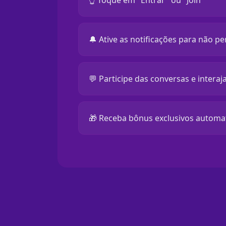
👆 Toque em "Entrar" ou "Join"
🔔 Ative as notificações para não p
💬 Participe das conversas e interaj
🎁 Receba bônus exclusivos autom