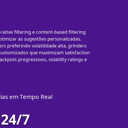
ive filtering e content-based filtering
timizar as sugestões personalizadas.
 preferindo volatilidade alta, grinders
 customizados que maximizam satisfaction
kpots progressivos, volatility ratings e
cias em Tempo Real
24/7