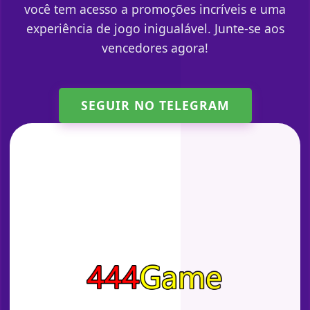
você tem acesso a promoções incríveis e uma
experiência de jogo inigualável. Junte-se aos
vencedores agora!
SEGUIR NO TELEGRAM