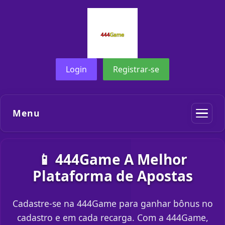
Login
Registrar-se
Menu
📱 444Game A Melhor
Plataforma de Apostas
Cadastre-se na 444Game para ganhar bônus no
cadastro e em cada recarga. Com a 444Game,