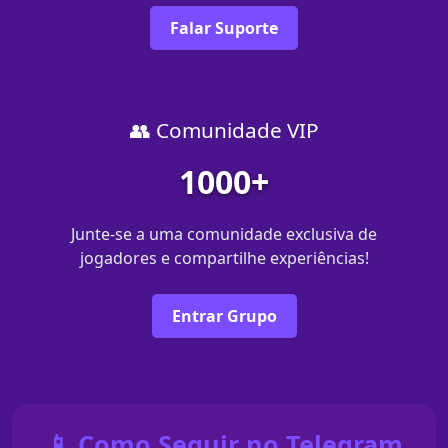
Falar Suporte
👥 Comunidade VIP
1000+
Junte-se a uma comunidade exclusiva de
jogadores e compartilhe experiências!
Entrar Grupo
📱 Como Seguir no Telegram