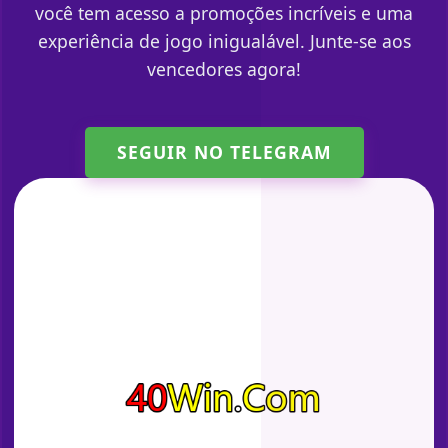
você tem acesso a promoções incríveis e uma
experiência de jogo inigualável. Junte-se aos
vencedores agora!
SEGUIR NO TELEGRAM