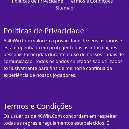
Políticas de Privacidade
Termos e Condições
Sitemap
Políticas de Privacidade
A 40Win.Com valoriza a privacidade de seus usuários e
está empenhada em proteger todas as informações
pessoais fornecidas durante o uso de nossos canais de
comunicação. Todos os dados coletados são utilizados
exclusivamente para fins de melhoria contínua da
experiência de nossos jogadores.
Termos e Condições
Os usuários da 40Win.Com concordam em respeitar
todas as regras e regulamentos estabelecidos. É