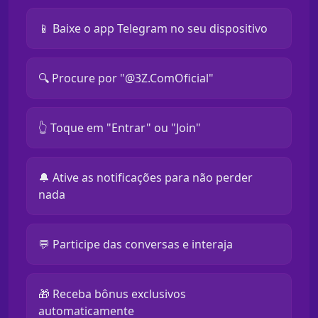
📱 Baixe o app Telegram no seu dispositivo
🔍 Procure por "@3Z.ComOficial"
👆 Toque em "Entrar" ou "Join"
🔔 Ative as notificações para não perder
nada
💬 Participe das conversas e interaja
🎁 Receba bônus exclusivos
automaticamente