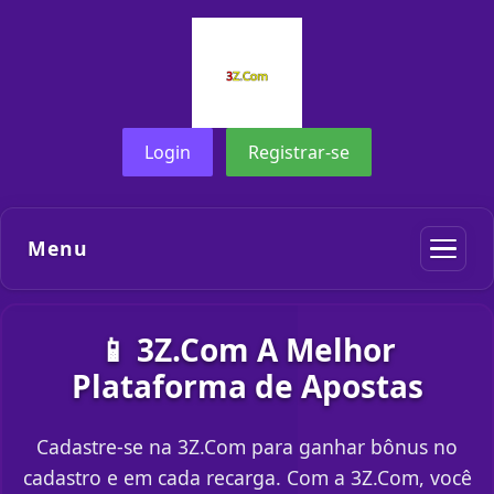
Login
Registrar-se
Menu
📱 3Z.Com A Melhor
Plataforma de Apostas
Cadastre-se na 3Z.Com para ganhar bônus no
cadastro e em cada recarga. Com a 3Z.Com, você