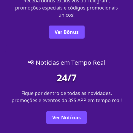
Receba bônus exclusivos do Telegram,
promoções especiais e códigos promocionais
únicos!
Ver Bônus
📢 Notícias em Tempo Real
24/7
Fique por dentro de todas as novidades,
promoções e eventos da 3SS APP em tempo real!
Ver Notícias