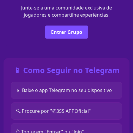
Junte-se a uma comunidade exclusiva de
jogadores e compartilhe experiências!
Entrar Grupo
📱 Como Seguir no Telegram
📱 Baixe o app Telegram no seu dispositivo
🔍 Procure por "@3SS APPOficial"
👆 Toque em "Entrar" ou "Join"