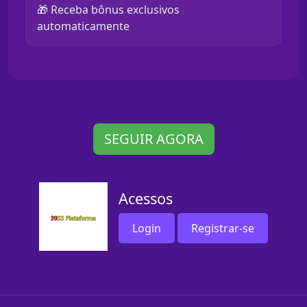
🎁 Receba bônus exclusivos
automaticamente
SEGUIR AGORA
Acessos
Login
Registrar-se