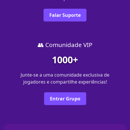
Falar Suporte
👥 Comunidade VIP
1000+
Junte-se a uma comunidade exclusiva de
jogadores e compartilhe experiências!
Entrar Grupo