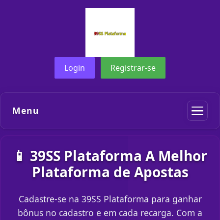
Login
Registrar-se
Menu
📱 39SS Plataforma A Melhor
Plataforma de Apostas
Cadastre-se na 39SS Plataforma para ganhar
bônus no cadastro e em cada recarga. Com a