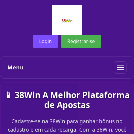
Login
Registrar-se
Menu
📱 38Win A Melhor Plataforma
de Apostas
Cadastre-se na 38Win para ganhar bônus no
cadastro e em cada recarga. Com a 38Win, você