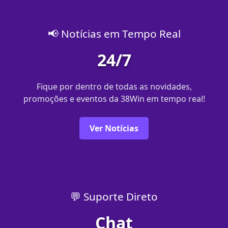
📢 Notícias em Tempo Real
24/7
Fique por dentro de todas as novidades,
promoções e eventos da 38Win em tempo real!
Ver Notícias
💬 Suporte Direto
Chat