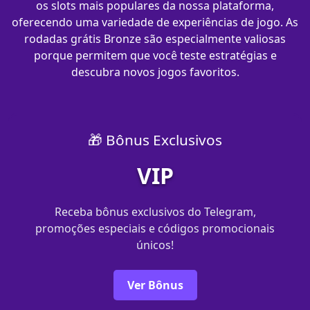
os slots mais populares da nossa plataforma,
oferecendo uma variedade de experiências de jogo. As
rodadas grátis Bronze são especialmente valiosas
porque permitem que você teste estratégias e
descubra novos jogos favoritos.
🎁 Bônus Exclusivos
VIP
Receba bônus exclusivos do Telegram,
promoções especiais e códigos promocionais
únicos!
Ver Bônus