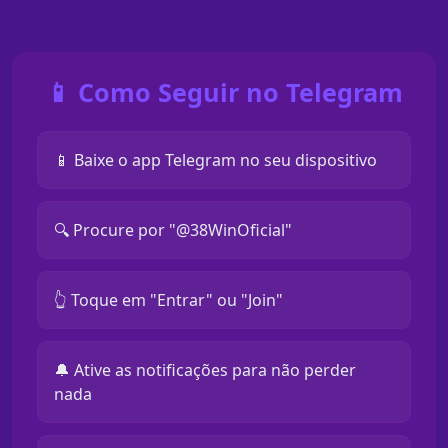
📱 Como Seguir no Telegram
📱 Baixe o app Telegram no seu dispositivo
🔍 Procure por "@38WinOficial"
👆 Toque em "Entrar" ou "Join"
🔔 Ative as notificações para não perder
nada