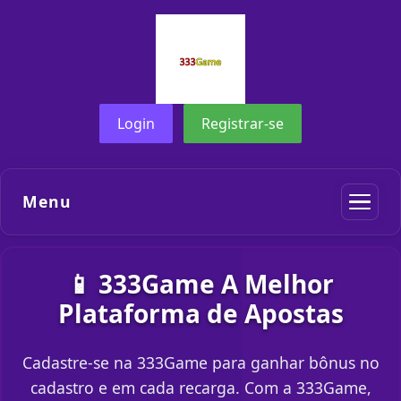
Login
Registrar-se
Menu
📱 333Game A Melhor
Plataforma de Apostas
Cadastre-se na 333Game para ganhar bônus no
cadastro e em cada recarga. Com a 333Game,