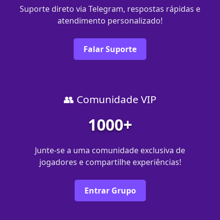
Suporte direto via Telegram, respostas rápidas e
atendimento personalizado!
Falar Suporte
👥 Comunidade VIP
1000+
Junte-se a uma comunidade exclusiva de
jogadores e compartilhe experiências!
Entrar Grupo