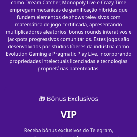
como Dream Catcher, Monopoly Live e Crazy Time
empregam mecânicas de gamificação híbridas que
fundem elementos de shows televisivos com
matemática de jogo certificada, apresentando
multiplicadores aleatórios, bonus rounds interativos e
jackpots progressivos comunitários. Estes jogos são
desenvolvidos por studios líderes da indústria como
Evolution Gaming e Pragmatic Play Live, incorporando
propriedades intelectuais licenciadas e tecnologias
proprietárias patenteadas.
🎁 Bônus Exclusivos
VIP
Receba bônus exclusivos do Telegram,