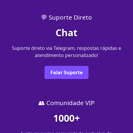
💬 Suporte Direto
Chat
Suporte direto via Telegram, respostas rápidas e
atendimento personalizado!
Falar Suporte
👥 Comunidade VIP
1000+