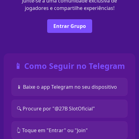
Junte-se a uma comunidade exclusiva de
jogadores e compartilhe experiências!
Entrar Grupo
📱 Como Seguir no Telegram
📱 Baixe o app Telegram no seu dispositivo
🔍 Procure por "@27B SlotOficial"
👆 Toque em "Entrar" ou "Join"