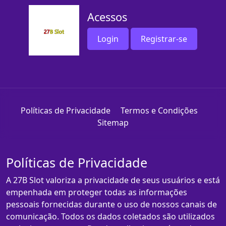
Acessos
Login
Registrar-se
Políticas de Privacidade
Termos e Condições
Sitemap
Políticas de Privacidade
A 27B Slot valoriza a privacidade de seus usuários e está
empenhada em proteger todas as informações
pessoais fornecidas durante o uso de nossos canais de
comunicação. Todos os dados coletados são utilizados