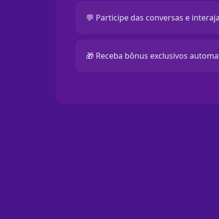
💬 Participe das conversas e interaj
🎁 Receba bônus exclusivos autom