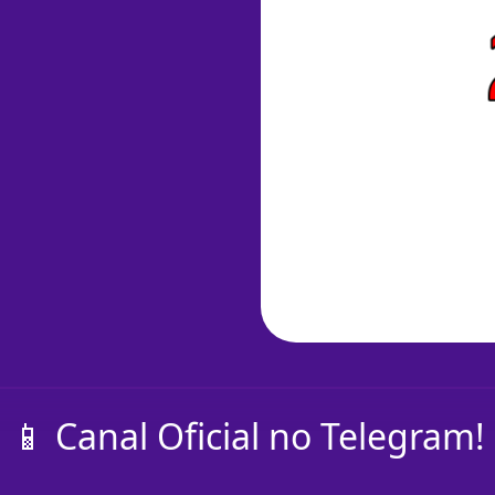
📱 Canal Oficial no Telegram!