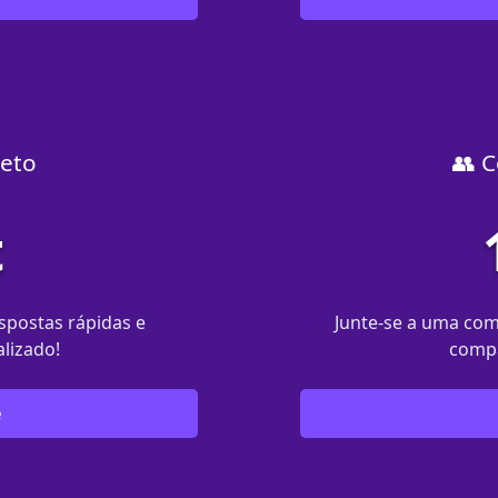
reto
👥 
t
espostas rápidas e
Junte-se a uma com
lizado!
compa
e