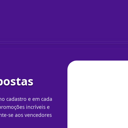
postas
no cadastro e em cada
promoções incríveis e
unte-se aos vencedores