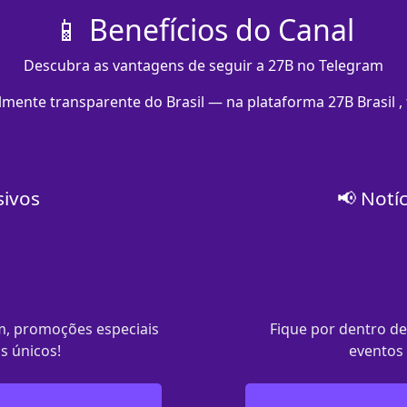
📱 Benefícios do Canal
Descubra as vantagens de seguir a 27B no Telegram
lmente transparente do Brasil — na plataforma 27B Brasil , 
sivos
📢 Notí
m, promoções especiais
Fique por dentro d
s únicos!
eventos