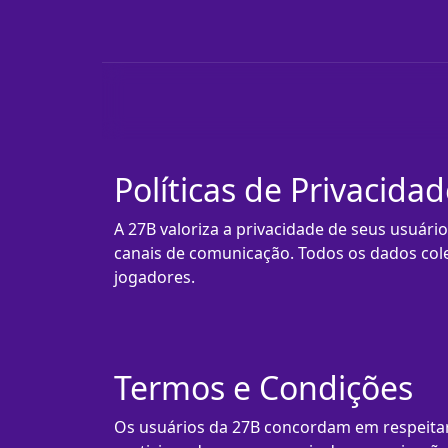
Políticas de Privacida
A 27B valoriza a privacidade de seus usuár
canais de comunicação. Todos os dados cole
jogadores.
Termos e Condições
Os usuários da 27B concordam em respeitar 