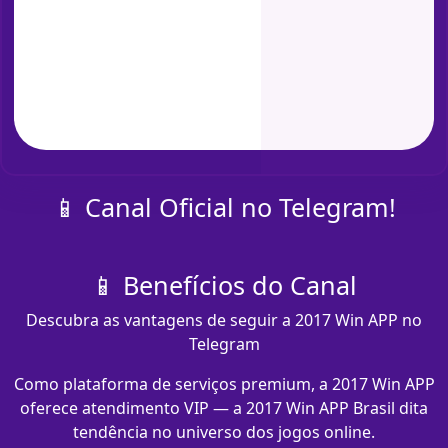
📱 Canal Oficial no Telegram!
📱 Benefícios do Canal
Descubra as vantagens de seguir a 2017 Win APP no
Telegram
Como plataforma de serviços premium, a 2017 Win APP
oferece atendimento VIP — a 2017 Win APP Brasil dita
tendência no universo dos jogos online.