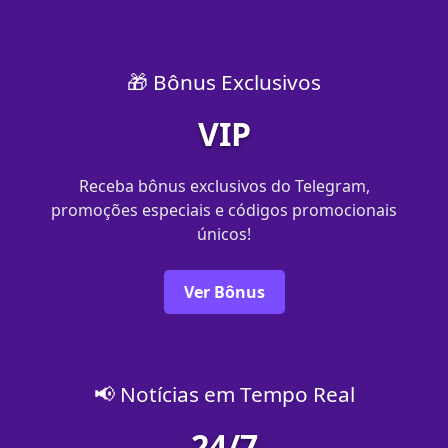
🎁 Bônus Exclusivos
VIP
Receba bônus exclusivos do Telegram,
promoções especiais e códigos promocionais
únicos!
Ver Bônus
📢 Notícias em Tempo Real
24/7