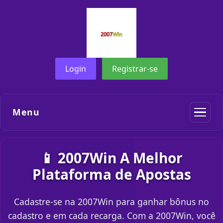
Login
Registrar-se
Menu
📱 2007Win A Melhor
Plataforma de Apostas
Cadastre-se na 2007Win para ganhar bônus no
cadastro e em cada recarga. Com a 2007Win, você