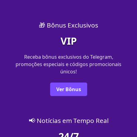
🎁 Bônus Exclusivos
VIP
Receba bônus exclusivos do Telegram,
promoções especiais e códigos promocionais
únicos!
Ver Bônus
📢 Notícias em Tempo Real
24/7