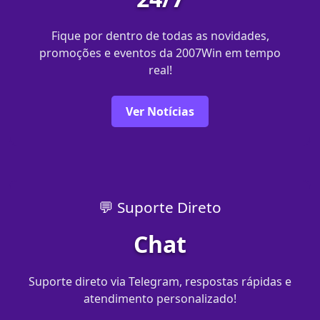
Fique por dentro de todas as novidades,
promoções e eventos da 2007Win em tempo
real!
Ver Notícias
💬 Suporte Direto
Chat
Suporte direto via Telegram, respostas rápidas e
atendimento personalizado!