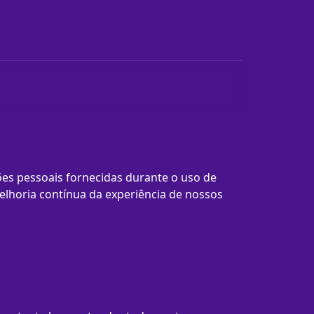
es pessoais fornecidas durante o uso de
elhoria contínua da experiência de nossos