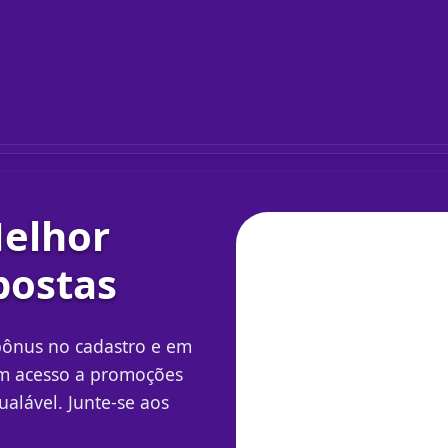
elhor
postas
bônus no cadastro e em
em acesso a promoções
ualável. Junte-se aos