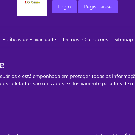
Login
Registrar-se
Políticas de Privacidade
Termos e Condições
Sitemap
de
 usuários e está empenhada em proteger todas as informaçõ
os coletados são utilizados exclusivamente para fins de m