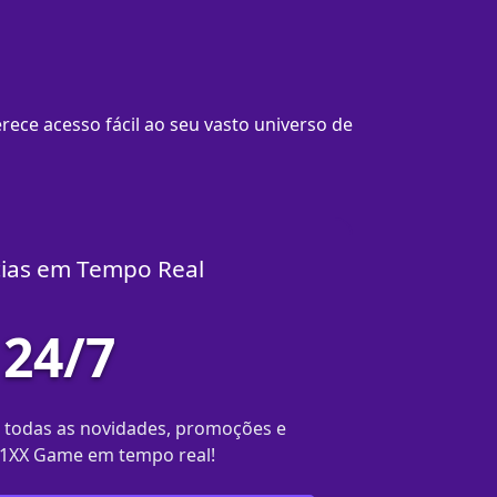
ece acesso fácil ao seu vasto universo de
cias em Tempo Real
24/7
e todas as novidades, promoções e
 1XX Game em tempo real!