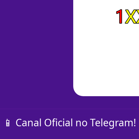
📱 Canal Oficial no Telegram!