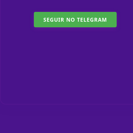
SEGUIR NO TELEGRAM