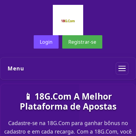
Login
Registrar-se
Menu
📱 18G.Com A Melhor
Plataforma de Apostas
Cadastre-se na 18G.Com para ganhar bônus no
cadastro e em cada recarga. Com a 18G.Com, você