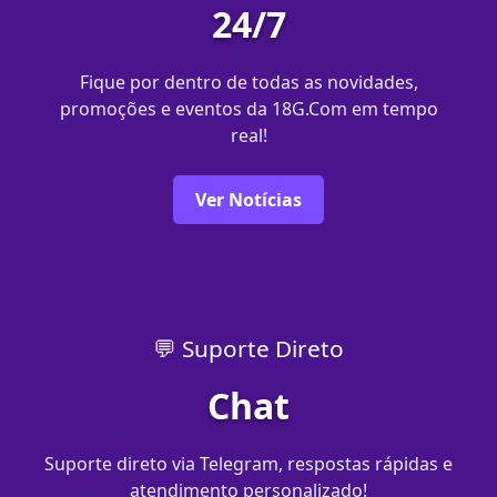
24/7
Fique por dentro de todas as novidades,
promoções e eventos da 18G.Com em tempo
real!
Ver Notícias
💬 Suporte Direto
Chat
Suporte direto via Telegram, respostas rápidas e
atendimento personalizado!