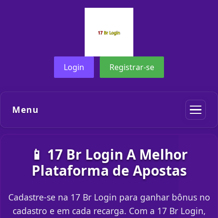
Login
Registrar-se
Menu
📱 17 Br Login A Melhor
Plataforma de Apostas
Cadastre-se na 17 Br Login para ganhar bônus no
cadastro e em cada recarga. Com a 17 Br Login,