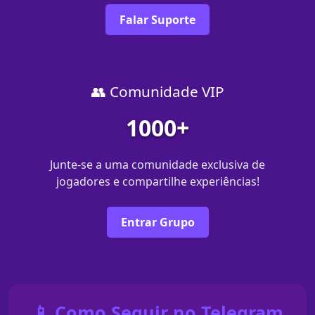
Falar Suporte
👥 Comunidade VIP
1000+
Junte-se a uma comunidade exclusiva de
jogadores e compartilhe experiências!
Entrar Grupo
📱 Como Seguir no Telegram