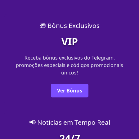
🎁 Bônus Exclusivos
VIP
Receba bônus exclusivos do Telegram,
promoções especiais e códigos promocionais
únicos!
Ver Bônus
📢 Notícias em Tempo Real
24/7