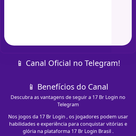
📱 Canal Oficial no Telegram!
📱 Benefícios do Canal
Descubra as vantagens de seguir a 17 Br Login no
Telegram
Nos jogos da 17 Br Login , os jogadores podem usar
habilidades e experiência para conquistar vitórias e
glória na plataforma 17 Br Login Brasil .