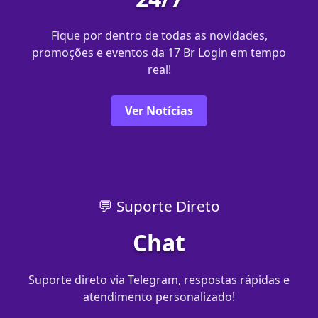
Fique por dentro de todas as novidades,
promoções e eventos da 17 Br Login em tempo
real!
Ver Notícias
💬 Suporte Direto
Chat
Suporte direto via Telegram, respostas rápidas e
atendimento personalizado!