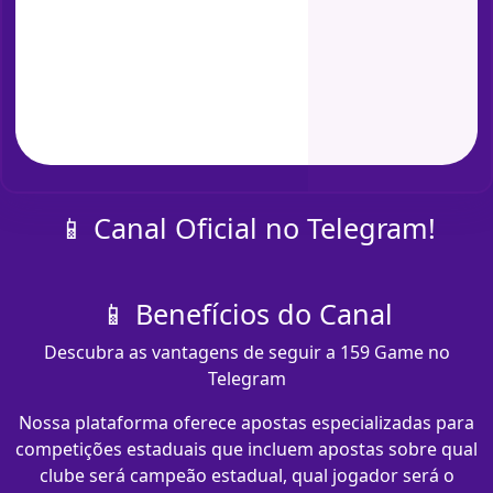
📱 Canal Oficial no Telegram!
📱 Benefícios do Canal
Descubra as vantagens de seguir a 159 Game no
Telegram
Nossa plataforma oferece apostas especializadas para
competições estaduais que incluem apostas sobre qual
clube será campeão estadual, qual jogador será o