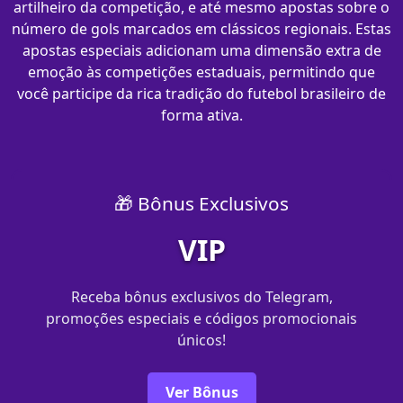
artilheiro da competição, e até mesmo apostas sobre o
número de gols marcados em clássicos regionais. Estas
apostas especiais adicionam uma dimensão extra de
emoção às competições estaduais, permitindo que
você participe da rica tradição do futebol brasileiro de
forma ativa.
🎁 Bônus Exclusivos
VIP
Receba bônus exclusivos do Telegram,
promoções especiais e códigos promocionais
únicos!
Ver Bônus