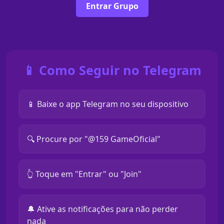
Entrar Grupo
📱 Como Seguir no Telegram
📱 Baixe o app Telegram no seu dispositivo
🔍 Procure por "@159 GameOficial"
👆 Toque em "Entrar" ou "Join"
🔔 Ative as notificações para não perder
nada