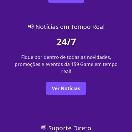
📢 Notícias em Tempo Real
24/7
Fique por dentro de todas as novidades,
promoções e eventos da 159 Game em tempo
real!
Ver Notícias
💬 Suporte Direto