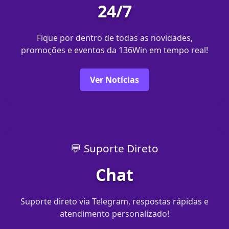
24/7
Fique por dentro de todas as novidades,
promoções e eventos da 136Win em tempo real!
Ver Notícias
💬 Suporte Direto
Chat
Suporte direto via Telegram, respostas rápidas e
atendimento personalizado!