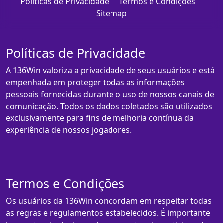
Políticas de Privacidade
Termos e Condições
Sitemap
Políticas de Privacidade
A 136Win valoriza a privacidade de seus usuários e está
empenhada em proteger todas as informações
pessoais fornecidas durante o uso de nossos canais de
comunicação. Todos os dados coletados são utilizados
exclusivamente para fins de melhoria contínua da
experiência de nossos jogadores.
Termos e Condições
Os usuários da 136Win concordam em respeitar todas
as regras e regulamentos estabelecidos. É importante