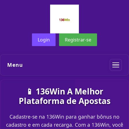
Login
Registrar-se
Menu
📱 136Win A Melhor
Plataforma de Apostas
Cadastre-se na 136Win para ganhar bônus no
cadastro e em cada recarga. Com a 136Win, você