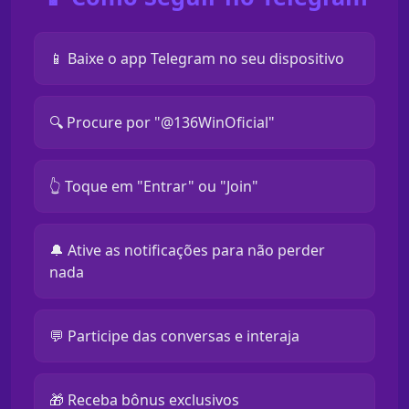
📱 Baixe o app Telegram no seu dispositivo
🔍 Procure por "@136WinOficial"
👆 Toque em "Entrar" ou "Join"
🔔 Ative as notificações para não perder
nada
💬 Participe das conversas e interaja
🎁 Receba bônus exclusivos