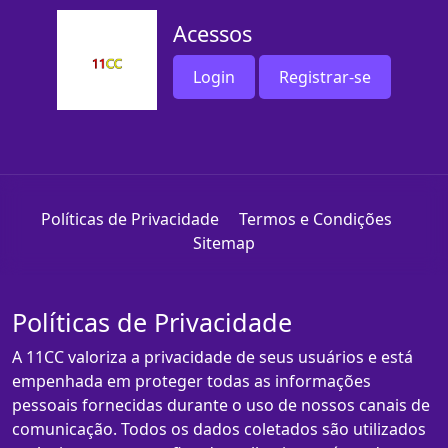
Acessos
Login
Registrar-se
Políticas de Privacidade
Termos e Condições
Sitemap
Políticas de Privacidade
A 11CC valoriza a privacidade de seus usuários e está
empenhada em proteger todas as informações
pessoais fornecidas durante o uso de nossos canais de
comunicação. Todos os dados coletados são utilizados