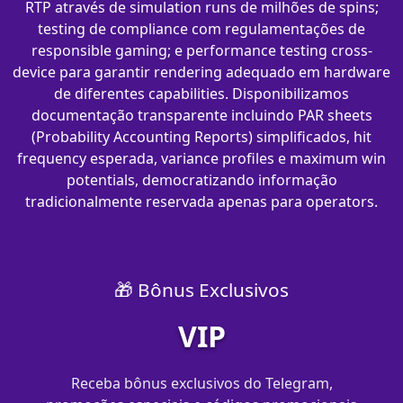
RTP através de simulation runs de milhões de spins;
testing de compliance com regulamentações de
responsible gaming; e performance testing cross-
device para garantir rendering adequado em hardware
de diferentes capabilities. Disponibilizamos
documentação transparente incluindo PAR sheets
(Probability Accounting Reports) simplificados, hit
frequency esperada, variance profiles e maximum win
potentials, democratizando informação
tradicionalmente reservada apenas para operators.
🎁 Bônus Exclusivos
VIP
Receba bônus exclusivos do Telegram,