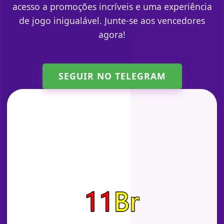
acesso a promoções incríveis e uma experiência
de jogo inigualável. Junte-se aos vencedores
agora!
SEGUIR NO TELEGRAM