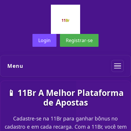
Login
Registrar-se
Menu
📱 11Br A Melhor Plataforma
de Apostas
Cadastre-se na 11Br para ganhar bônus no
cadastro e em cada recarga. Com a 11Br, você tem