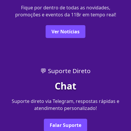
Fique por dentro de todas as novidades,
promoções e eventos da 11Br em tempo real!
Ver Notícias
💬 Suporte Direto
Chat
Suporte direto via Telegram, respostas rápidas e
atendimento personalizado!
Falar Suporte