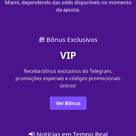
Miami, dependendo das odds disponíveis no momento
da aposta.
🎁 Bônus Exclusivos
VIP
Receba bônus exclusivos do Telegram,
promoções especiais e códigos promocionais
únicos!
Ver Bônus
📢 Notícias em Tempo Real