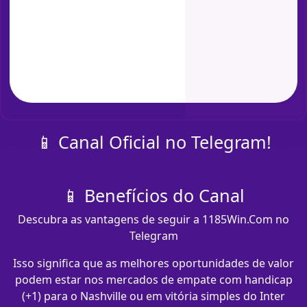
📱 Canal Oficial no Telegram!
📱 Benefícios do Canal
Descubra as vantagens de seguir a 1185Win.Com no
Telegram
Isso significa que as melhores oportunidades de valor
podem estar nos mercados de empate com handicap
(+1) para o Nashville ou em vitória simples do Inter