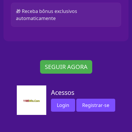
🎁 Receba bônus exclusivos
automaticamente
SEGUIR AGORA
Acessos
Login
Registrar-se