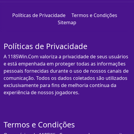
Políticas de Privacidade
Termos e Condições
Sitemap
Políticas de Privacidade
A 1185Win.Com valoriza a privacidade de seus usuários
e está empenhada em proteger todas as informações
pessoais fornecidas durante o uso de nossos canais de
comunicação. Todos os dados coletados são utilizados
exclusivamente para fins de melhoria contínua da
experiência de nossos jogadores.
Termos e Condições