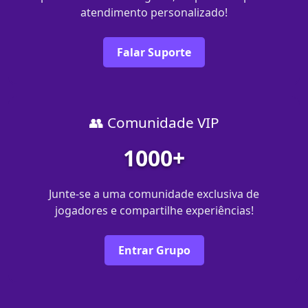
atendimento personalizado!
Falar Suporte
👥 Comunidade VIP
1000+
Junte-se a uma comunidade exclusiva de
jogadores e compartilhe experiências!
Entrar Grupo