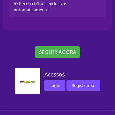
🎁 Receba bônus exclusivos
automaticamente
SEGUIR AGORA
Acessos
Login
Registrar-se