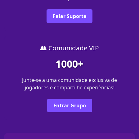
Falar Suporte
👥 Comunidade VIP
1000+
Junte-se a uma comunidade exclusiva de
jogadores e compartilhe experiências!
Entrar Grupo