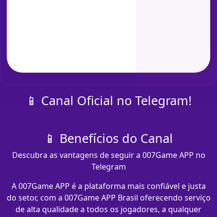
📱 Canal Oficial no Telegram!
📱 Benefícios do Canal
Descubra as vantagens de seguir a 007Game APP no
Telegram
A 007Game APP é a plataforma mais confiável e justa
do setor, com a 007Game APP Brasil oferecendo serviço
de alta qualidade a todos os jogadores, a qualquer