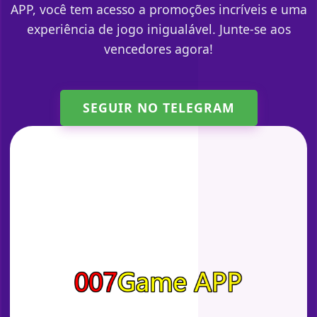
APP, você tem acesso a promoções incríveis e uma
experiência de jogo inigualável. Junte-se aos
vencedores agora!
SEGUIR NO TELEGRAM