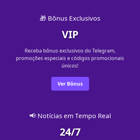
🎁 Bônus Exclusivos
VIP
Receba bônus exclusivos do Telegram,
promoções especiais e códigos promocionais
únicos!
Ver Bônus
📢 Notícias em Tempo Real
24/7