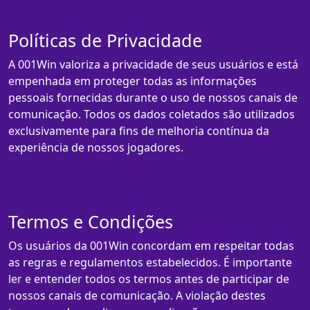
Políticas de Privacidade
A 001Win valoriza a privacidade de seus usuários e está
empenhada em proteger todas as informações
pessoais fornecidas durante o uso de nossos canais de
comunicação. Todos os dados coletados são utilizados
exclusivamente para fins de melhoria contínua da
experiência de nossos jogadores.
Termos e Condições
Os usuários da 001Win concordam em respeitar todas
as regras e regulamentos estabelecidos. É importante
ler e entender todos os termos antes de participar de
nossos canais de comunicação. A violação destes