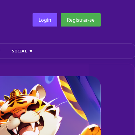
Login
Registrar-se
SOCIAL