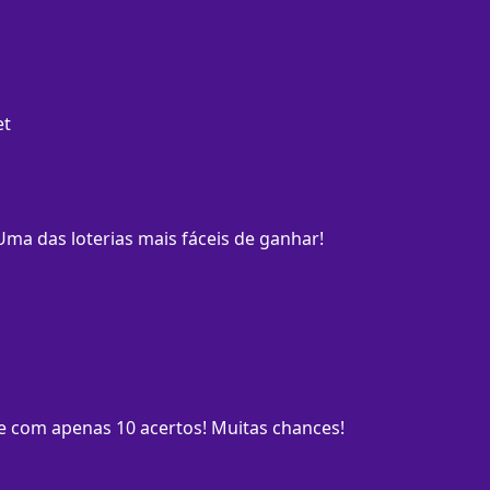
et
ma das loterias mais fáceis de ganhar!
 com apenas 10 acertos! Muitas chances!