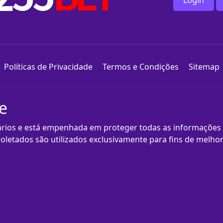
Login
Políticas de Privacidade
Termos e Condições
Sitemap
de
uários e está empenhada em proteger todas as informações
coletados são utilizados exclusivamente para fins de melho