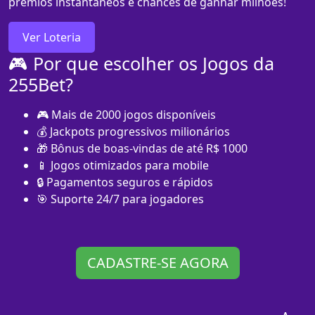
prêmios instantâneos e chances de ganhar milhões!
Ver Loteria
🎮 Por que escolher os Jogos da
255Bet?
🎮 Mais de 2000 jogos disponíveis
💰 Jackpots progressivos milionários
🎁 Bônus de boas-vindas de até R$ 1000
📱 Jogos otimizados para mobile
🔒 Pagamentos seguros e rápidos
🎯 Suporte 24/7 para jogadores
CADASTRE-SE AGORA