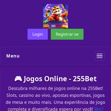
Login
Registrar-se
Menu
🎮 Jogos Online - 255Bet
Descubra milhares de jogos online na 255Bet!
Slots, cassino ao vivo, apostas esportivas, jogos
de mesa e muito mais. Uma experiência de jogo
completa e diversificada espera por você!
Bet7