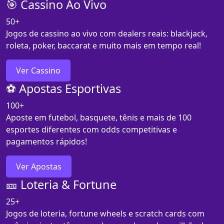
🎯 Cassino Ao Vivo
50+
Jogos de cassino ao vivo com dealers reais: blackjack,
roleta, poker, baccarat e muito mais em tempo real!
Ver Cassino
⚽ Apostas Esportivas
100+
Aposte em futebol, basquete, tênis e mais de 100
esportes diferentes com odds competitivas e
pagamentos rápidos!
Ver Apostas
🎫 Loteria & Fortune
25+
Jogos de loteria, fortune wheels e scratch cards com